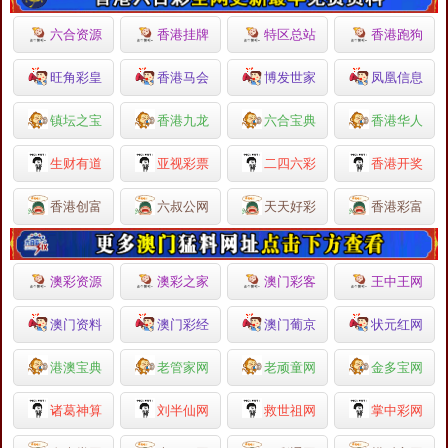
六合资源
香港挂牌
特区总站
香港跑狗
旺角彩皇
香港马会
博发世家
凤凰信息
镇坛之宝
香港九龙
六合宝典
香港华人
生财有道
亚视彩票
二四六彩
香港开奖
香港创富
六叔公网
天天好彩
香港彩富
澳彩资源
澳彩之家
澳门彩客
王中王网
澳门资料
澳门彩经
澳门葡京
状元红网
港澳宝典
老管家网
老顽童网
金多宝网
诸葛神算
刘半仙网
救世祖网
掌中彩网