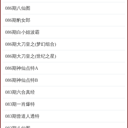
086期八仙图
086期豹女郎
086期白小姐波霸
086期大刀皇之(梦幻组合)
086期大刀皇之(世纪之星)
086期神仙点特A
086期神仙点特B
083期六合真经
083期一肖爆特
083期曾道人透特