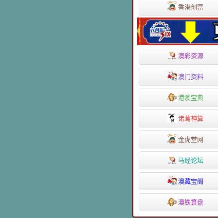
香港创富
澳彩资源
澳门资料
港澳宝典
诸葛神算
金虎堂网
马经论坛
澳藏宝阁
澳铁算盘