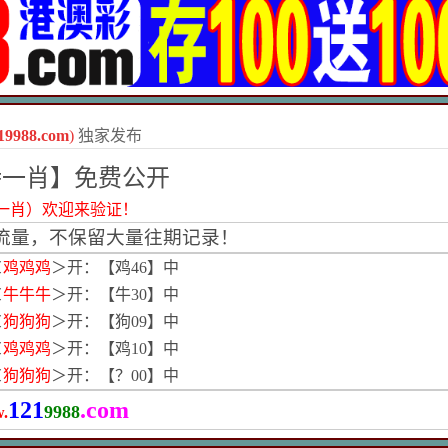
19988.com
)
独家发布
特一肖】免费公开
一肖）欢迎来验证！
览流量，不保留大量往期记录！
＜
鸡鸡鸡
＞开：【鸡46】中
＜
牛牛牛
＞开：【牛30】中
＜
狗狗狗
＞开：【狗09】中
＜
鸡鸡鸡
＞开：【鸡10】中
＜
狗狗狗
＞开：【？00】中
121
.com
9988
.