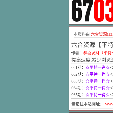
本资料由
六合资源(
12
六合资源【平
作者：
恭喜发财（平特
提高速度,减少浏
061期：
☆平特一肖☆
062期：
☆平特一肖☆
063期：
☆平特一肖☆
064期：
☆平特一肖☆
065期：
☆平特一肖☆
请记住本站网址：
www