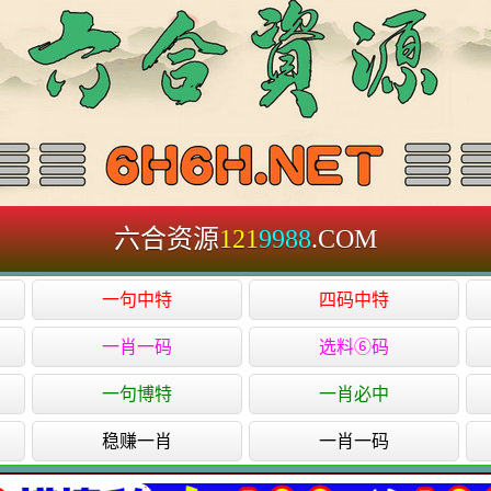
六合资源
121
9988
.COM
一句中特
四码中特
一肖一码
选料⑥码
一句博特
一肖必中
稳赚一肖
一肖一码