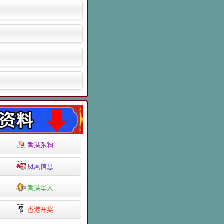
香港跑狗
凤凰信息
香港华人
香港开奖