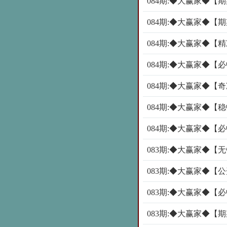
084期:◆大赢家◆【
084期:◆大赢家◆【
084期:◆大赢家◆【
084期:◆大赢家◆【
084期:◆大赢家◆【
084期:◆大赢家◆【
084期:◆大赢家◆【
083期:◆大赢家◆【
083期:◆大赢家◆【
083期:◆大赢家◆【
083期:◆大赢家◆【