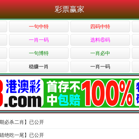
彩票赢家
一句中特
四码中特
一肖一码
选料⑥码
一句博特
一肖必中
稳赚一肖
一肖一码
期期必杀二肖】已公开
无错绝吃一尾】已公开