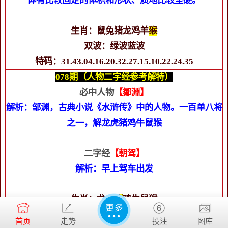
体有比较固定的体积和形状、质地比较坚硬。
生肖：鼠兔猪龙鸡羊
猴
双波：绿波蓝波
特码：31.43.04.16.20.32.27.15.10.22.24.35
078期（人物二字经参考解特）
必中人物
【鄒淵】
解析：邹渊，古典小说《水浒传》中的人物。一百单八将
之一，解龙虎猪鸡牛鼠猴
二字经
【朝驾】
解析：早上驾车出发
生肖：龙虎
猪
鸡牛鼠猴
双波：
红波
绿波
首页
走势
投注
图库