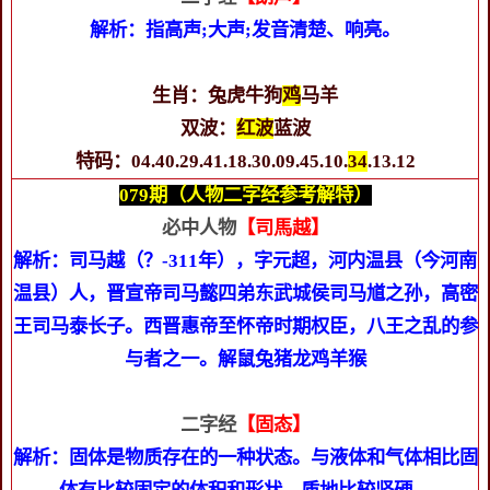
解析：指高声;大声;发音清楚、响亮。
生肖：兔虎牛狗
鸡
马羊
双波：
红波
蓝波
特码：04.40.29.41.18.30.09.45.10.
34
.13.12
079期（人物二字经参考解特）
必中人物
【司馬越】
解析：司马越（？-311年），字元超，河内温县（今河南
温县）人，晋宣帝司马懿四弟东武城侯司马馗之孙，高密
王司马泰长子。西晋惠帝至怀帝时期权臣，八王之乱的参
与者之一。解鼠兔猪龙鸡羊猴
二字经
【固态】
解析：固体是物质存在的一种状态。与液体和气体相比固