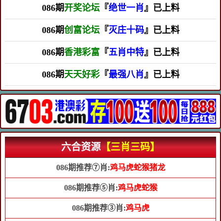
086期
开奖论坛
『
绝世一肖
』已上料
086期
创富论坛
『
灭庄十码
』已上料
086期
香港彩富
『
五肖中特
』已上料
086期
天天好彩
『
最强八肖
』已上料
六合资源
【三肖三码】
086期推荐⑦肖:
鸡马虎蛇猴猪龙
086期推荐⑤肖:
鸡马虎蛇猴
086期推荐③肖:
鸡马虎