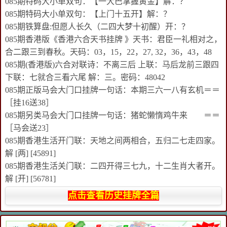
085期特码大小单双句：【一大巴掌握黄金】解：？
085期特码大小单双句：【上门十五开】解：？
085期铁算盘:但愿人长久（二四大梦十初醒）开：？
085期香港版《香港六合天书挂牌 》天书：君臣一礼相对之，
合二跟三到春秋。天码：03，15，22，27, 32，36，43，48
085期(香港版)六合对联诗：不离三后 上联：马后龙前三跟四
下联：七就合三看六尾 解：三。密码：48042
085期正版马会大门口挂牌一句话：本期三六一八有玄机＝＝
［挂16送38］
085期另类马会大门口挂牌一句话：猪蛇懒惰鸡牛来 ＝＝
［马会送23］
085期香港生活开门联：天地之间两相合，五归二七走四家。
解 [两] [45891]
085期香港生活关门联：二四开得三七九，十二生肖大者开。
解 [开] [56781]
点击查看历史挂牌全篇