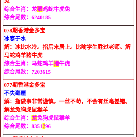
兔
综合生肖：龙
猴
鸡蛇牛虎兔
综合尾数：6240185
078期香港金多宝
冰寒于水
解：冰比水冷。指后来居上。比喻学生胜过老师。解
马蛇鸡羊猪牛虎
综合生肖：马蛇鸡羊
猪
牛虎
综合尾数：7203615
077期香港金多宝
不失毫厘
解：指做事非常谨慎，一丝不苟，不会有丝毫差错。
解龙兔狗虎鼠猴羊
综合生肖：
龙
兔狗虎鼠猴羊
综合尾数：8351
7
96