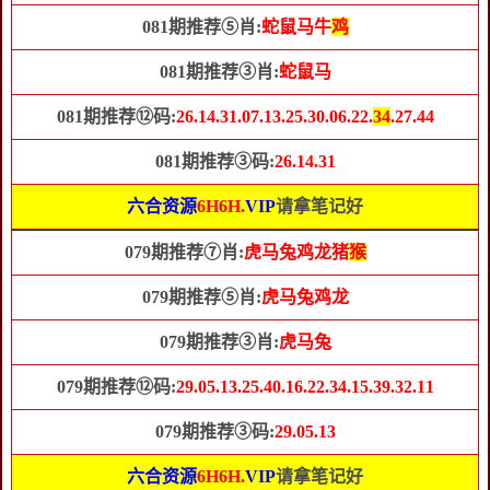
081期推荐⑤肖:
蛇鼠马牛
鸡
081期推荐③肖:
蛇鼠马
081期推荐⑫码:
26.14.31.07.13.25.30.06.22.
34
.27.44
081期推荐③码:
26.14.31
六合资源
6H6H.
VIP
请拿笔记好
079期推荐⑦肖:
虎马兔鸡龙猪
猴
079期推荐⑤肖:
虎马兔鸡龙
079期推荐③肖:
虎马兔
079期推荐⑫码:
29.05.13.25.40.16.22.34.15.39.32.11
079期推荐③码:
29.05.13
六合资源
6H6H.
VIP
请拿笔记好