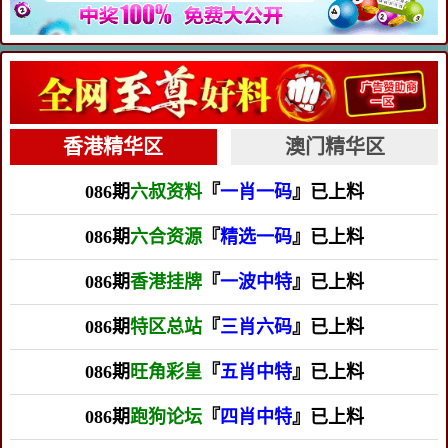
香港精华区
澳门精华区
086期
六叔资料
『
一肖一码
』已上料
086期
六合资源
『
精选一码
』已上料
086期
香港挂牌
『
一波中特
』已上料
086期
特区总站
『
三肖六码
』已上料
086期
旺角彩皇
『
五肖中特
』已上料
086期
跑狗论坛
『
四肖中特
』已上料