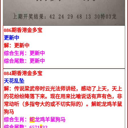
086期香港金多宝
更新中
解：更新中
综合生肖：更新中
综合尾数：更新中
084期香港金多宝
天花乱坠
解：传说梁武帝时云光法师讲经，感动了上天，天上
的花纷纷降落下来。现在用来比喻说话有声有色，非
常动听（多指夸大的或不切实际的）。解蛇龙鸡羊鼠
狗马
综合生肖：
蛇
龙鸡羊鼠狗马
综合尾数：6571
8
32