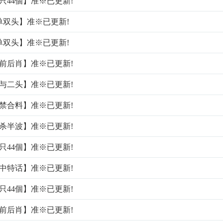
碼只44個】准※已更新!
M单双头】准※已更新!
M单双头】准※已更新!
码前后肖】准※已更新!
波与二头】准※已更新!
错禁合料】准※已更新!
绝杀半波】准※已更新!
碼只44個】准※已更新!
句中特话】准※已更新!
碼只44個】准※已更新!
码前后肖】准※已更新!