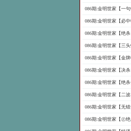
086期:金明世家【一
086期:金明世家【必
086期:金明世家【绝
086期:金明世家【三
086期:金明世家【金
086期:金明世家【决杀
086期:金明世家【绝
086期:金明世家【二
086期:金明世家【无
086期:金明世家【㊣