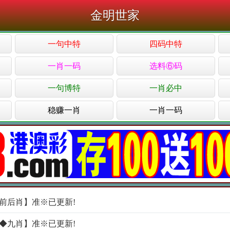
金明世家
一句中特
四码中特
一肖一码
选料⑥码
一句博特
一肖必中
稳赚一肖
一肖一码
码前后肖】准※已更新!
典◆九肖】准※已更新!