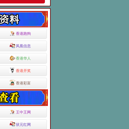
香港跑狗
凤凰信息
香港华人
香港开奖
香港彩富
王中王网
状元红网