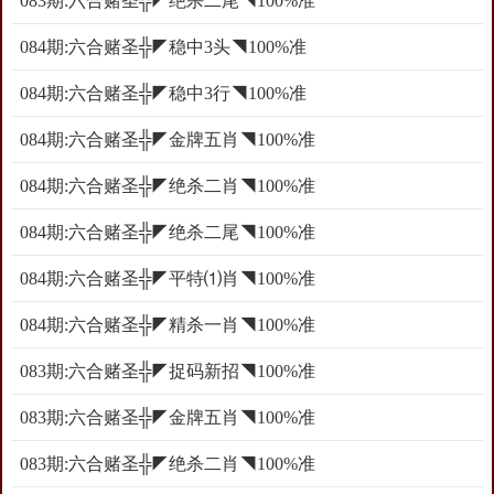
083期:六合赌圣╬◤绝杀二尾◥100%准
084期:六合赌圣╬◤稳中3头◥100%准
084期:六合赌圣╬◤稳中3行◥100%准
084期:六合赌圣╬◤金牌五肖◥100%准
084期:六合赌圣╬◤绝杀二肖◥100%准
084期:六合赌圣╬◤绝杀二尾◥100%准
084期:六合赌圣╬◤平特⑴肖◥100%准
084期:六合赌圣╬◤精杀一肖◥100%准
083期:六合赌圣╬◤捉码新招◥100%准
083期:六合赌圣╬◤金牌五肖◥100%准
083期:六合赌圣╬◤绝杀二肖◥100%准