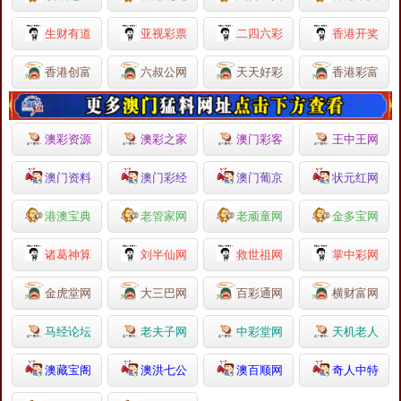
生财有道
亚视彩票
二四六彩
香港开奖
香港创富
六叔公网
天天好彩
香港彩富
澳彩资源
澳彩之家
澳门彩客
王中王网
澳门资料
澳门彩经
澳门葡京
状元红网
港澳宝典
老管家网
老顽童网
金多宝网
诸葛神算
刘半仙网
救世祖网
掌中彩网
金虎堂网
大三巴网
百彩通网
横财富网
马经论坛
老夫子网
中彩堂网
天机老人
澳藏宝阁
澳洪七公
澳百顺网
奇人中特