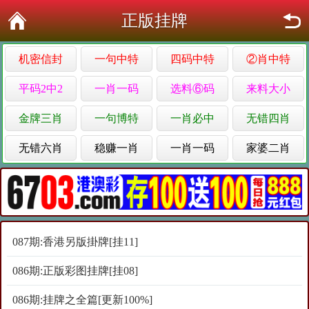
正版挂牌
机密信封
一句中特
四码中特
②肖中特
平码2中2
一肖一码
选料⑥码
来料大小
金牌三肖
一句博特
一肖必中
无错四肖
无错六肖
稳赚一肖
一肖一码
家婆二肖
087期:香港另版掛牌[挂11]
086期:正版彩图挂牌[挂08]
086期:挂牌之全篇[更新100%]