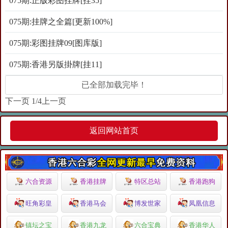
075期:正版彩图挂牌[挂35]
075期:挂牌之全篇[更新100%]
075期:彩图挂牌09[图库版]
075期:香港另版掛牌[挂11]
已全部加载完毕！
下一页
1/4
上一页
返回网站首页
六合资源
香港挂牌
特区总站
香港跑狗
旺角彩皇
香港马会
博发世家
凤凰信息
镇坛之宝
香港九龙
六合宝典
香港华人