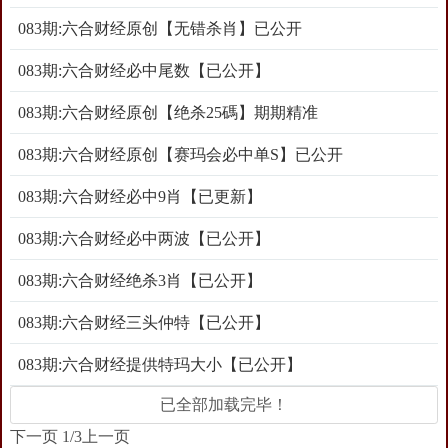
083期:六合财经原创【无错杀肖】已公开
083期:六合财经必中尾数【已公开】
083期:六合财经原创【绝杀25碼】期期精准
083期:六合财经原创【赛玛会必中单S】已公开
083期:六合财经必中9肖【已更新】
083期:六合财经必中两波【已公开】
083期:六合财经绝杀3肖【已公开】
083期:六合财经三头仲特【已公开】
083期:六合财经提供特玛大小【已公开】
已全部加载完毕！
下一页
1/3
上一页