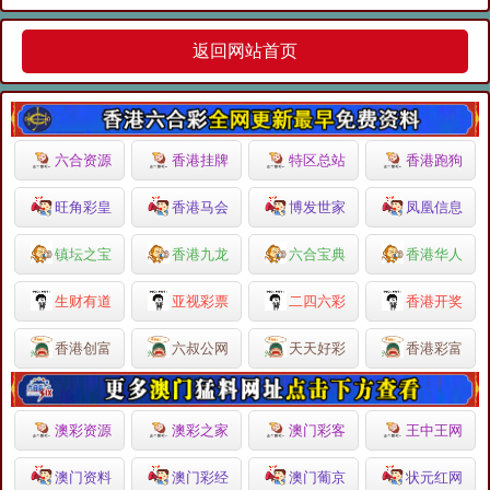
返回网站首页
六合资源
香港挂牌
特区总站
香港跑狗
旺角彩皇
香港马会
博发世家
凤凰信息
镇坛之宝
香港九龙
六合宝典
香港华人
生财有道
亚视彩票
二四六彩
香港开奖
香港创富
六叔公网
天天好彩
香港彩富
澳彩资源
澳彩之家
澳门彩客
王中王网
澳门资料
澳门彩经
澳门葡京
状元红网