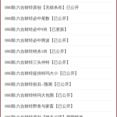
086期:六合财经原创【无错杀肖】已公开
086期:六合财经必中尾数【已公开】
086期:六合财经必中9肖【已更新】
086期:六合财经必中两波【已公开】
086期:六合财经绝杀3肖【已公开】
086期:六合财经三头仲特【已公开】
086期:六合财经提供特玛大小【已公开】
086期:六合财经前后--预测【已公开】
086期:六合财经特玛大包围【已公开】
086期:六合财经野兽与家畜【已公开】