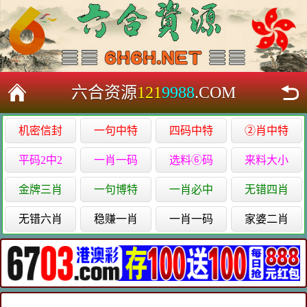
六合资源
121
9988
.COM
机密信封
一句中特
四码中特
②肖中特
平码2中2
一肖一码
选料⑥码
来料大小
金牌三肖
一句博特
一肖必中
无错四肖
无错六肖
稳赚一肖
一肖一码
家婆二肖