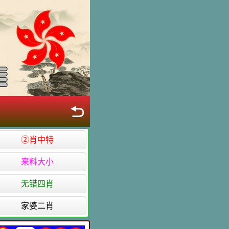
②肖中特
来料大小
无错四肖
家婆二肖