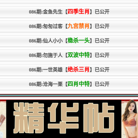
四季生肖
086期:金鱼先生【
】已公开
九宫禁肖
086期:匆匆过客【
】已公开
稳杀一头
086期:仙人小小【
】已公开
双波中特
086期:勿施于人【
】已公开
绝杀三肖
086期:一世英雄【
】已公开
四肖中特
086期:沧海一栗【
】已公开