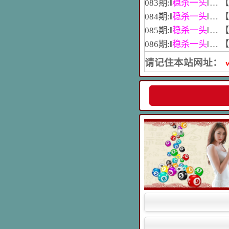
083期:‖
稳杀一头
‖… 
084期:‖
稳杀一头
‖… 
085期:‖
稳杀一头
‖… 
086期:‖
稳杀一头
‖… 
请记住本站网址：