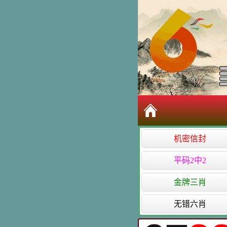
机密信封
平码2中2
金牌三肖
无错六肖