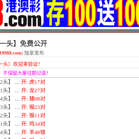
一头】免费公开
19988.com
)
独家发布
一头）欢迎来验证！
，不保留大量往期记录！
【2头】 …
开: 虎17对
【1头】 …
开: 龙27对
【4头】 …
开: 猪08对
【3头】 …
开: 猴23对
【2头】 …
开: 猴11对
【1头】 …
开: 鸡34对
【4头】 …
开: 羊48错