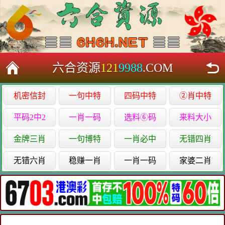
六合资源
121
9988
.COM
机密信封
一句中特
四码中特
②肖中特
平码2中2
一肖一码
选料⑥码
来料大小
金牌三肖
一句博特
一肖必中
无错四肖
无错六肖
稳赚一肖
一肖一码
家婆二肖