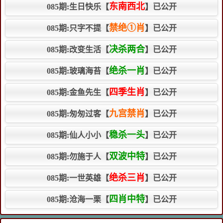
东南西北
085期:生日快乐【
】已公开
禁绝①肖
085期:只字不提【
】已公开
决杀两合
085期:改变生活【
】已公开
绝杀一肖
085期:玻璃海苔【
】已公开
四季生肖
085期:金鱼先生【
】已公开
九宫禁肖
085期:匆匆过客【
】已公开
稳杀一头
085期:仙人小小【
】已公开
双波中特
085期:勿施于人【
】已公开
绝杀三肖
085期:一世英雄【
】已公开
四肖中特
085期:沧海一栗【
】已公开