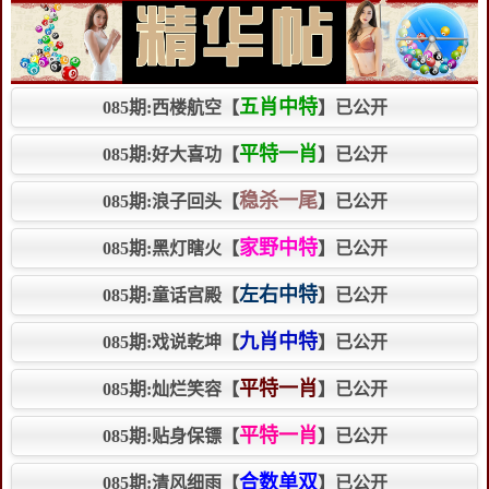
五肖中特
085期:西楼航空【
】已公开
平特一肖
085期:好大喜功【
】已公开
稳杀一尾
085期:浪子回头【
】已公开
家野中特
085期:黑灯瞎火【
】已公开
左右中特
085期:童话宫殿【
】已公开
九肖中特
085期:戏说乾坤【
】已公开
平特一肖
085期:灿烂笑容【
】已公开
平特一肖
085期:贴身保镖【
】已公开
合数单双
085期:清风细雨【
】已公开