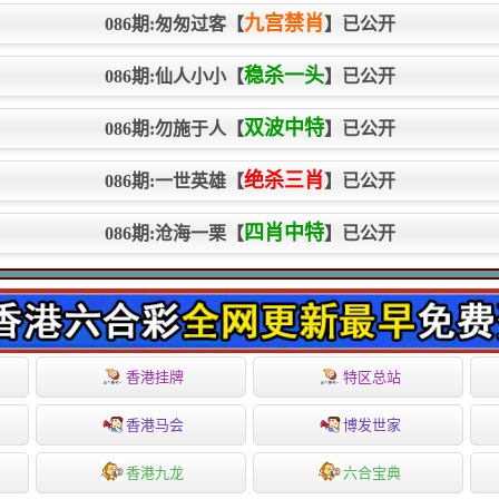
九宫禁肖
086期:匆匆过客【
】已公开
稳杀一头
086期:仙人小小【
】已公开
双波中特
086期:勿施于人【
】已公开
绝杀三肖
086期:一世英雄【
】已公开
四肖中特
086期:沧海一栗【
】已公开
香港挂牌
特区总站
香港马会
博发世家
香港九龙
六合宝典