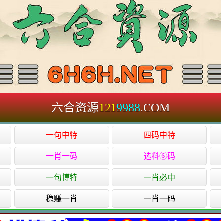
六合资源
121
9988
.COM
一句中特
四码中特
一肖一码
选料⑥码
一句博特
一肖必中
稳赚一肖
一肖一码