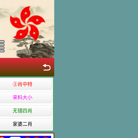
②肖中特
来料大小
无错四肖
家婆二肖