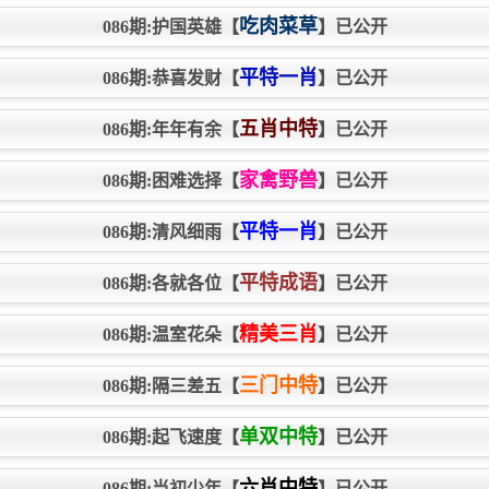
吃肉菜草
086期:护国英雄【
】已公开
平特一肖
086期:恭喜发财【
】已公开
五肖中特
086期:年年有余【
】已公开
家禽野兽
086期:困难选择【
】已公开
平特一肖
086期:清风细雨【
】已公开
平特成语
086期:各就各位【
】已公开
精美三肖
086期:温室花朵【
】已公开
三门中特
086期:隔三差五【
】已公开
单双中特
086期:起飞速度【
】已公开
六肖中特
086期:当初少年【
】已公开