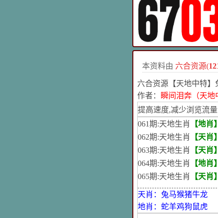
本资料由
六合资源(
12
六合资源【天地中特】
作者：
瞬间泪奔（天地
提高速度,减少浏览流
061期:天地生肖
【地肖
062期:天地生肖
【天肖
063期:天地生肖
【天肖
064期:天地生肖
【地肖
065期:天地生肖
【天肖
天肖：兔马猴猪牛龙
地肖：蛇羊鸡狗鼠虎