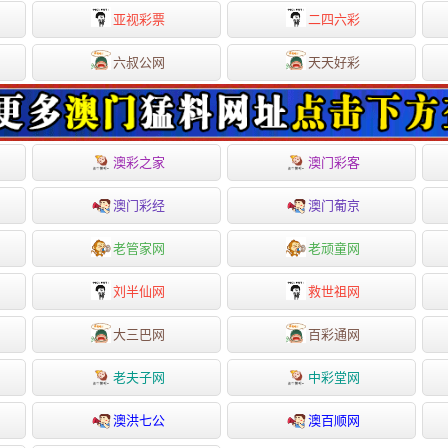
亚视彩票
二四六彩
六叔公网
天天好彩
澳彩之家
澳门彩客
澳门彩经
澳门葡京
老管家网
老顽童网
刘半仙网
救世祖网
大三巴网
百彩通网
老夫子网
中彩堂网
澳洪七公
澳百顺网