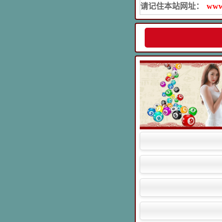
请记住本站网址：
www