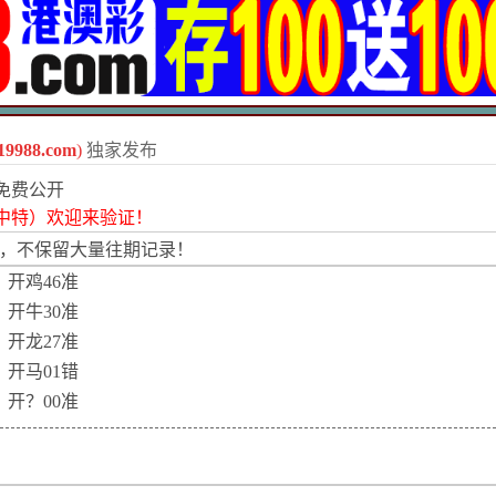
19988.com
)
独家发布
免费公开
中特）欢迎来验证！
量，不保留大量往期记录！
】
开
鸡46
准
】
开
牛30
准
】
开
龙27
准
】
开
马01
错
】
开
？00
准