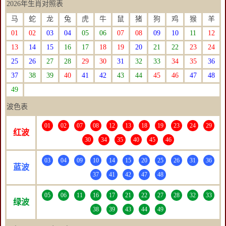
2026年生肖对照表
马
蛇
龙
兔
虎
牛
鼠
猪
狗
鸡
猴
羊
01
02
03
04
05
06
07
08
09
10
11
12
13
14
15
16
17
18
19
20
21
22
23
24
25
26
27
28
29
30
31
32
33
34
35
36
37
38
39
40
41
42
43
44
45
46
47
48
49
波色表
01
02
07
08
12
13
18
19
23
24
29
红波
30
34
35
40
45
46
03
04
09
10
14
15
20
25
26
31
36
蓝波
37
41
42
47
48
05
06
11
16
17
21
22
27
28
32
33
绿波
38
39
43
44
49