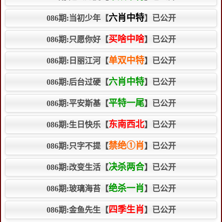
六肖中特
086期:当初少年【
】已公开
买啥中啥
086期:只愿你好【
】已公开
单双中特
086期:日丽江河【
】已公开
六肖中特
086期:后台过硬【
】已公开
平特一尾
086期:平安斯基【
】已公开
东南西北
086期:生日快乐【
】已公开
禁绝①肖
086期:只字不提【
】已公开
决杀两合
086期:改变生活【
】已公开
绝杀一肖
086期:玻璃海苔【
】已公开
四季生肖
086期:金鱼先生【
】已公开