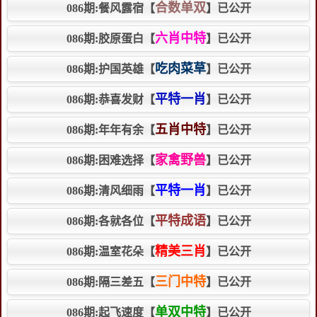
合数单双
086期:餐风露宿【
】已公开
六肖中特
086期:胶原蛋白【
】已公开
吃肉菜草
086期:护国英雄【
】已公开
平特一肖
086期:恭喜发财【
】已公开
五肖中特
086期:年年有余【
】已公开
家禽野兽
086期:困难选择【
】已公开
平特一肖
086期:清风细雨【
】已公开
平特成语
086期:各就各位【
】已公开
精美三肖
086期:温室花朵【
】已公开
三门中特
086期:隔三差五【
】已公开
单双中特
086期:起飞速度【
】已公开