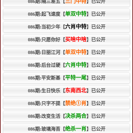
三门中特
086期:隔三差五【
】已公开
单双中特
086期:起飞速度【
】已公开
六肖中特
086期:当初少年【
】已公开
买啥中啥
086期:只愿你好【
】已公开
单双中特
086期:日丽江河【
】已公开
六肖中特
086期:后台过硬【
】已公开
平特一尾
086期:平安斯基【
】已公开
东南西北
086期:生日快乐【
】已公开
禁绝①肖
086期:只字不提【
】已公开
决杀两合
086期:改变生活【
】已公开
绝杀一肖
086期:玻璃海苔【
】已公开