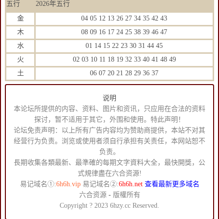
五行
2026年五行
金
04 05 12 13 26 27 34 35 42 43
木
08 09 16 17 24 25 38 39 46 47
水
01 14 15 22 23 30 31 44 45
火
02 03 10 11 18 19 32 33 40 41 48 49
土
06 07 20 21 28 29 36 37
说明
本论坛所提供的内容、资料、图片和资讯，只应用在合法的资料
探讨，暂不适用于其它，外围和使用。特此声明！
论坛免责声明：以上所有广告内容均为赞助商提供，本站不对其
经营行为负责。浏览或使用者须自行承担有关责任，本网站恕不
负责。
長期收集各類最新、最準確的每期文字資料大全，最快開獎，公
式規律盡在六合资源!
易记域名①:
6h6h.vip
易记域名②:
6h6h.net
查看最新更多域名
六合资源
-
版權所有
Copyright ? 2023 6hzy.cc Reserved.