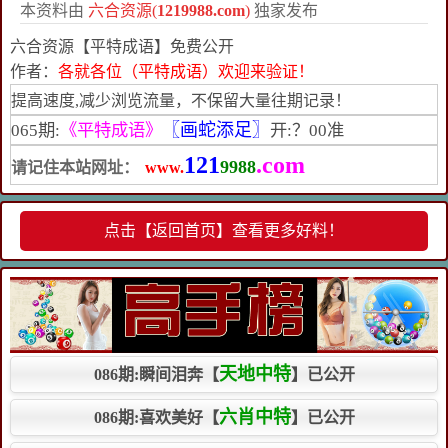
本资料由
六合资源(
1219988.com
)
独家发布
六合资源【平特成语】免费公开
作者：
各就各位（平特成语）欢迎来验证！
提高速度,减少浏览流量，不保留大量往期记录！
〖画蛇添足〗
065期:
《平特成语》
开:？00准
121
.com
9988
请记住本站网址：
www.
点击【返回首页】查看更多好料！
天地中特
086期:瞬间泪奔【
】已公开
六肖中特
086期:喜欢美好【
】已公开