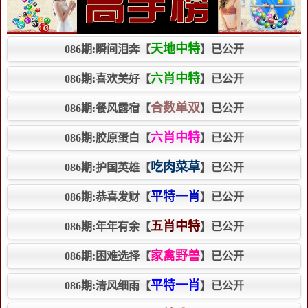
天地中特
086期:瞬间泪奔【
】已公开
六肖中特
086期:喜欢美好【
】已公开
合数单双
086期:餐风露宿【
】已公开
六肖中特
086期:胶原蛋白【
】已公开
吃肉菜草
086期:护国英雄【
】已公开
平特一肖
086期:恭喜发财【
】已公开
五肖中特
086期:年年有余【
】已公开
家禽野兽
086期:困难选择【
】已公开
平特一肖
086期:清风细雨【
】已公开