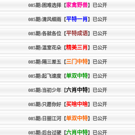
家禽野兽
085期:困难选择【
】已公开
平特一肖
085期:清风细雨【
】已公开
平特成语
085期:各就各位【
】已公开
精美三肖
085期:温室花朵【
】已公开
三门中特
085期:隔三差五【
】已公开
单双中特
085期:起飞速度【
】已公开
六肖中特
085期:当初少年【
】已公开
买啥中啥
085期:只愿你好【
】已公开
单双中特
085期:日丽江河【
】已公开
六肖中特
085期:后台过硬【
】已公开