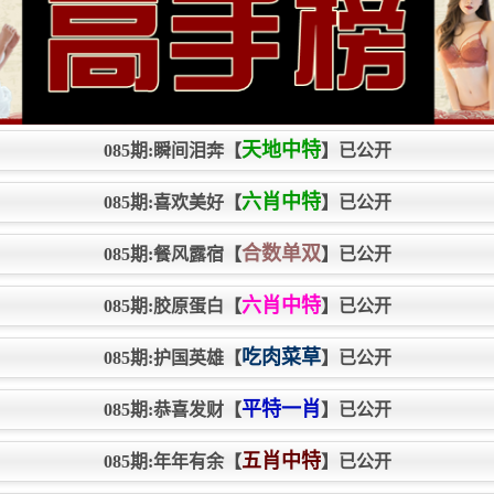
天地中特
085期:瞬间泪奔【
】已公开
六肖中特
085期:喜欢美好【
】已公开
合数单双
085期:餐风露宿【
】已公开
六肖中特
085期:胶原蛋白【
】已公开
吃肉菜草
085期:护国英雄【
】已公开
平特一肖
085期:恭喜发财【
】已公开
五肖中特
085期:年年有余【
】已公开