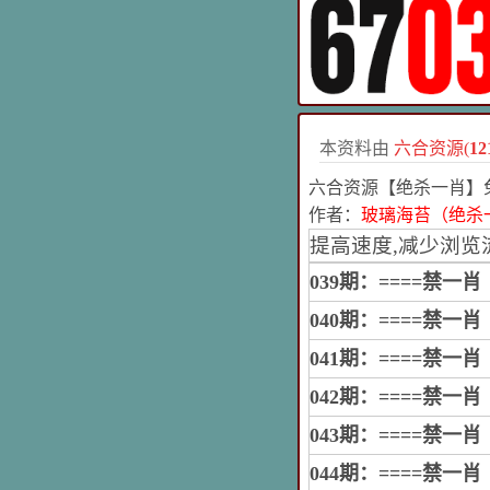
本资料由
六合资源(
12
六合资源【绝杀一肖】
作者：
玻璃海苔（绝杀
提高速度,减少浏
039期：====禁一
040期：====禁一
041期：====禁一
042期：====禁一
043期：====禁一
044期：====禁一