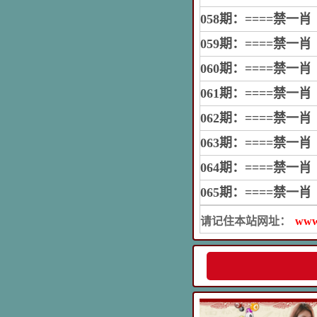
058期：====禁一
059期：====禁一
060期：====禁一
061期：====禁一
062期：====禁一
063期：====禁一
064期：====禁一
065期：====禁一
请记住本站网址：
www