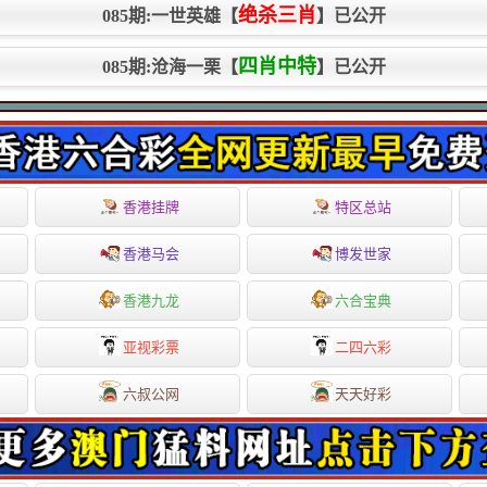
绝杀三肖
085期:一世英雄【
】已公开
四肖中特
085期:沧海一栗【
】已公开
香港挂牌
特区总站
香港马会
博发世家
香港九龙
六合宝典
亚视彩票
二四六彩
六叔公网
天天好彩