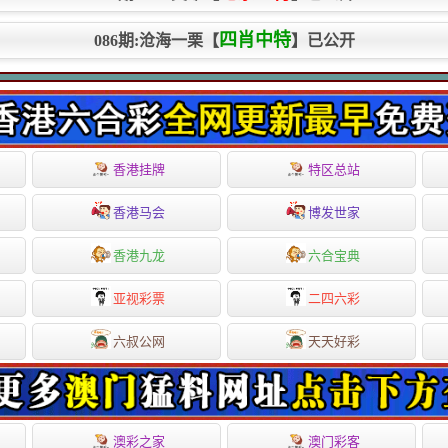
四肖中特
086期:沧海一栗【
】已公开
香港挂牌
特区总站
香港马会
博发世家
香港九龙
六合宝典
亚视彩票
二四六彩
六叔公网
天天好彩
澳彩之家
澳门彩客