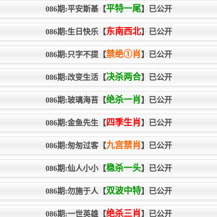
平特一尾
086期:平安斯基【
】已公开
东南西北
086期:生日快乐【
】已公开
禁绝①肖
086期:只字不提【
】已公开
决杀两合
086期:改变生活【
】已公开
绝杀一肖
086期:玻璃海苔【
】已公开
四季生肖
086期:金鱼先生【
】已公开
九宫禁肖
086期:匆匆过客【
】已公开
稳杀一头
086期:仙人小小【
】已公开
双波中特
086期:勿施于人【
】已公开
绝杀三肖
086期:一世英雄【
】已公开