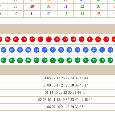
7
28
29
30
31
32
33
9
40
41
42
43
44
45
1
02
07
08
12
13
18
19
23
24
29
30
34
35
4
03
04
09
10
14
15
20
25
26
31
36
37
41
42
05
06
11
16
17
21
22
27
28
32
33
38
39
43
04 05 12 13 26 27 34 35 42 43
08 09 16 17 24 25 38 39 46 47
01 14 15 22 23 30 31 44 45
02 03 10 11 18 19 32 33 40 41 48 49
06 07 20 21 28 29 36 37