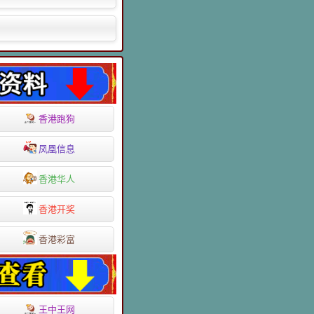
香港跑狗
凤凰信息
香港华人
香港开奖
香港彩富
王中王网