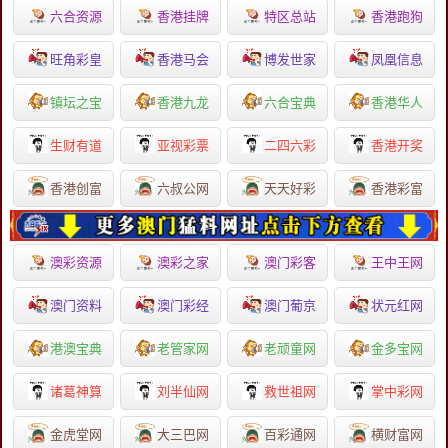
六合资源
香港挂牌
特区总站
香港跑狗
旺角彩皇
香港马会
博发世家
凤凰信息
镇坛之宝
香港九龙
六合宝典
香港华人
生财有道
亚视彩票
二四六彩
香港开奖
香港创富
六叔公网
天天好彩
香港彩富
澳彩资源
澳彩之家
澳门彩客
王中王网
澳门资料
澳门彩经
澳门葡京
状元红网
港澳宝典
老管家网
老顽童网
金多宝网
诸葛神算
刘半仙网
救世祖网
掌中彩网
金虎堂网
大三巴网
百彩通网
横财富网