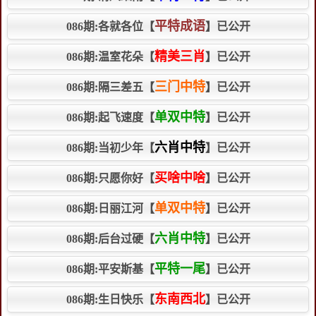
平特成语
086期:各就各位【
】已公开
精美三肖
086期:温室花朵【
】已公开
三门中特
086期:隔三差五【
】已公开
单双中特
086期:起飞速度【
】已公开
六肖中特
086期:当初少年【
】已公开
买啥中啥
086期:只愿你好【
】已公开
单双中特
086期:日丽江河【
】已公开
六肖中特
086期:后台过硬【
】已公开
平特一尾
086期:平安斯基【
】已公开
东南西北
086期:生日快乐【
】已公开