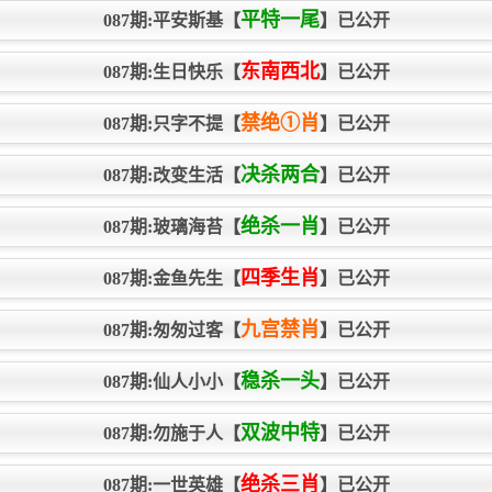
平特一尾
087期:平安斯基【
】已公开
东南西北
087期:生日快乐【
】已公开
禁绝①肖
087期:只字不提【
】已公开
决杀两合
087期:改变生活【
】已公开
绝杀一肖
087期:玻璃海苔【
】已公开
四季生肖
087期:金鱼先生【
】已公开
九宫禁肖
087期:匆匆过客【
】已公开
稳杀一头
087期:仙人小小【
】已公开
双波中特
087期:勿施于人【
】已公开
绝杀三肖
087期:一世英雄【
】已公开