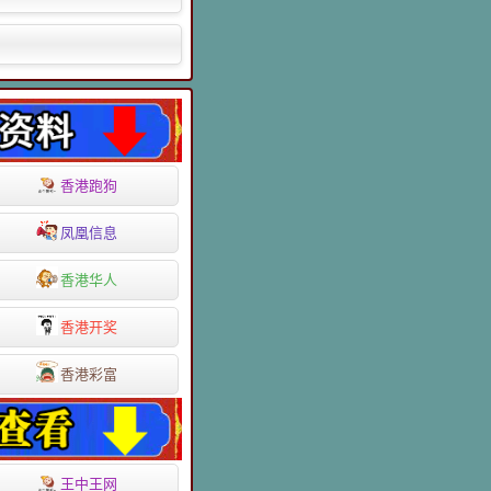
香港跑狗
凤凰信息
香港华人
香港开奖
香港彩富
王中王网