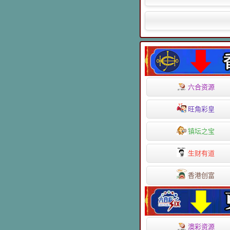
六合资源
旺角彩皇
镇坛之宝
生财有道
香港创富
澳彩资源