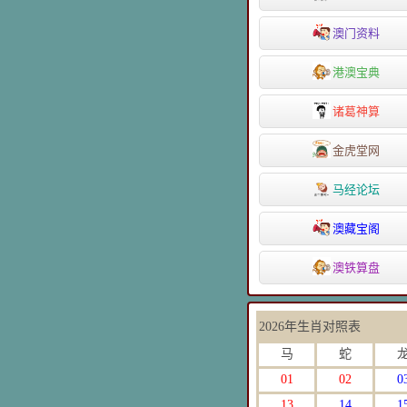
澳门资料
港澳宝典
诸葛神算
金虎堂网
马经论坛
澳藏宝阁
澳铁算盘
2026年生肖对照表
马
蛇
01
02
0
13
14
1