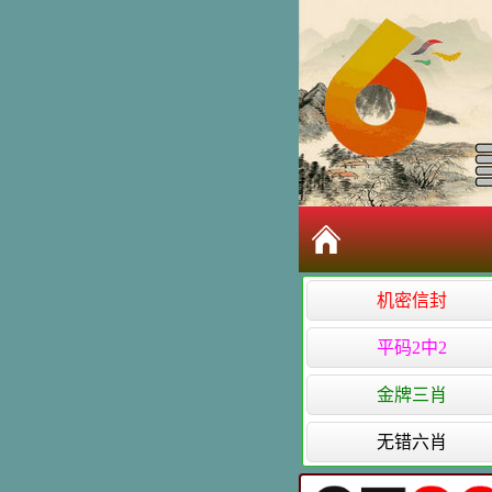
机密信封
平码2中2
金牌三肖
无错六肖