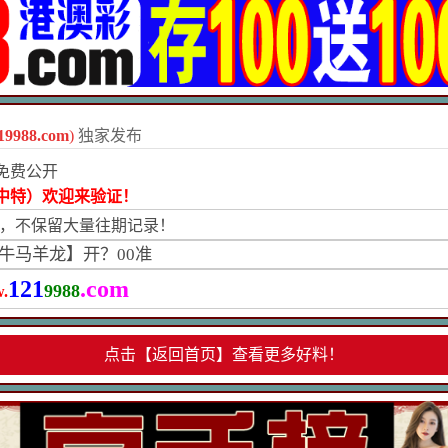
19988.com
)
独家发布
免费公开
中特）欢迎来验证！
量，不保留大量往期记录！
蛇牛马羊龙】开？00准
121
.com
9988
.
点击【返回首页】查看更多好料！