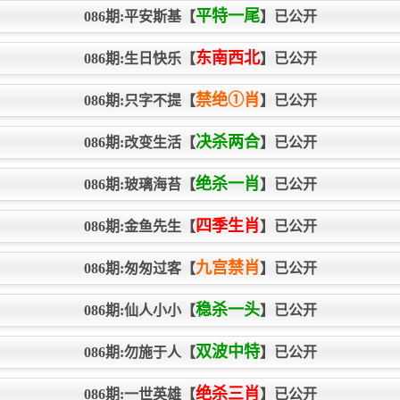
平特一尾
086期:平安斯基【
】已公开
东南西北
086期:生日快乐【
】已公开
禁绝①肖
086期:只字不提【
】已公开
决杀两合
086期:改变生活【
】已公开
绝杀一肖
086期:玻璃海苔【
】已公开
四季生肖
086期:金鱼先生【
】已公开
九宫禁肖
086期:匆匆过客【
】已公开
稳杀一头
086期:仙人小小【
】已公开
双波中特
086期:勿施于人【
】已公开
绝杀三肖
086期:一世英雄【
】已公开