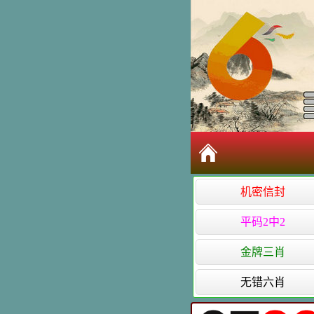
机密信封
平码2中2
金牌三肖
无错六肖