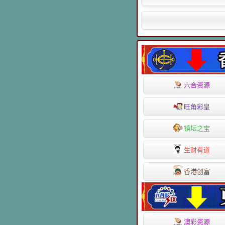
六合资源
旺角彩皇
镇坛之宝
生财有道
香港创富
澳彩资源