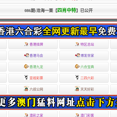
四肖中特
086期:沧海一栗【
】已公开
香港挂牌
特区总站
香港马会
博发世家
香港九龙
六合宝典
亚视彩票
二四六彩
六叔公网
天天好彩
澳彩之家
澳门彩客