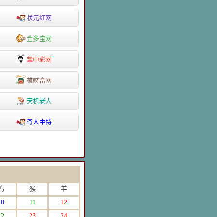
状元红网
金多宝网
掌中彩网
横财富网
天机老人
奇人中特
鸡
猴
羊
10
11
12
22
23
24