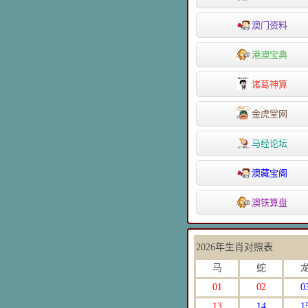
澳门资料
港澳宝典
诸葛神算
金虎堂网
马经论坛
澳藏宝阁
澳铁算盘
2026年生肖对照表
马
蛇
01
02
0
13
14
1