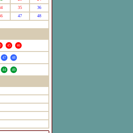
34
35
36
46
47
48
0
45
46
47
48
44
49