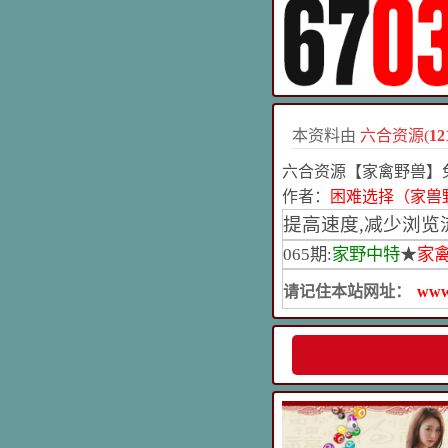
本资料由
六合资源(
12
六合资源【家禽野兽】
作者：
困难选择（家兽
提高速度,减少浏
065期:
家野中特
★
家
请记住本站网址：
www