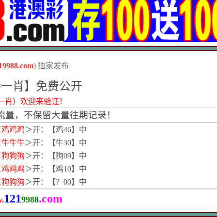
19988.com
)
独家发布
特一肖】免费公开
一肖）欢迎来验证！
览流量，不保留大量往期记录！
＜
鸡鸡鸡
＞开：【鸡46】中
＜
牛牛牛
＞开：【牛30】中
＜
狗狗狗
＞开：【狗09】中
＜
鸡鸡鸡
＞开：【鸡10】中
＜
狗狗狗
＞开：【？00】中
121
.com
9988
.