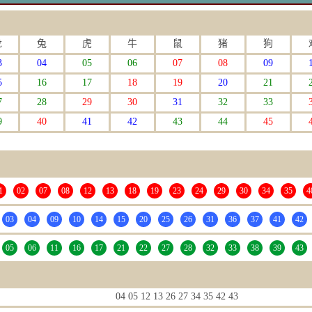
龙
兔
虎
牛
鼠
猪
狗
3
04
05
06
07
08
09
5
16
17
18
19
20
21
7
28
29
30
31
32
33
9
40
41
42
43
44
45
1
02
07
08
12
13
18
19
23
24
29
30
34
35
4
03
04
09
10
14
15
20
25
26
31
36
37
41
42
05
06
11
16
17
21
22
27
28
32
33
38
39
43
04 05 12 13 26 27 34 35 42 43