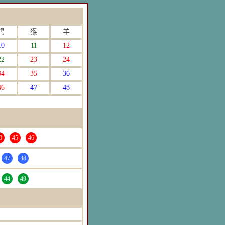
鸡
猴
羊
10
11
12
22
23
24
34
35
36
46
47
48
0
45
46
47
48
44
49