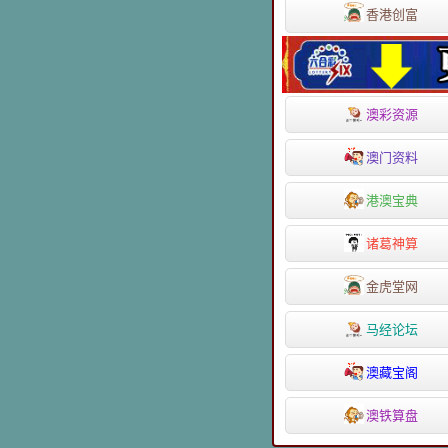
香港创富
澳彩资源
澳门资料
港澳宝典
诸葛神算
金虎堂网
马经论坛
澳藏宝阁
澳铁算盘