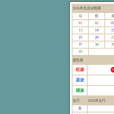
2026年生肖对照表
马
蛇
01
02
0
13
14
1
25
26
2
37
38
3
49
波色表
红波
0
蓝波
绿波
五行
2026年五行
金