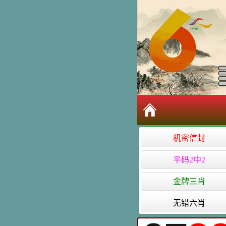
机密信封
平码2中2
金牌三肖
无错六肖