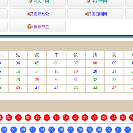
老夫子网
中彩堂网
澳洪七公
澳百顺网
报彩神童
龙
兔
虎
牛
鼠
猪
狗
3
04
05
06
07
08
09
5
16
17
18
19
20
21
7
28
29
30
31
32
33
9
40
41
42
43
44
45
1
02
07
08
12
13
18
19
23
24
29
30
34
35
4
03
04
09
10
14
15
20
25
26
31
36
37
41
42