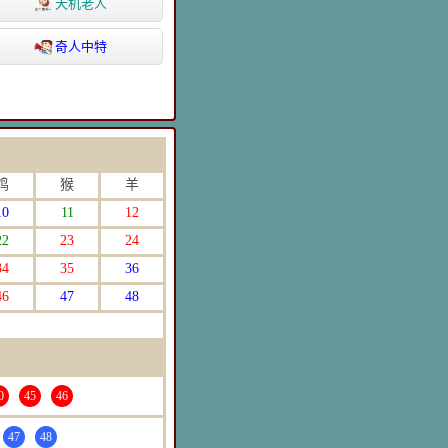
天机老人
奇人中特
鸡
猴
羊
10
11
12
22
23
24
34
35
36
46
47
48
0
45
46
47
48