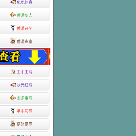
凤凰信息
香港华人
香港开奖
香港彩富
王中王网
状元红网
金多宝网
掌中彩网
横财富网