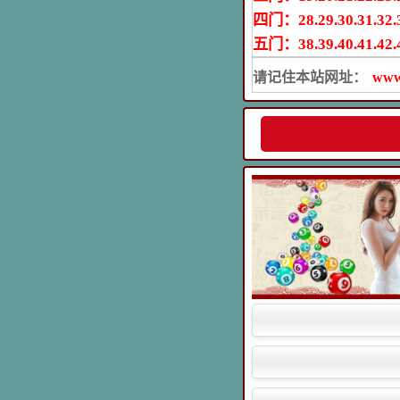
四门：28.29.30.31.32.3
五门：38.39.40.41.42.43
请记住本站网址：
www