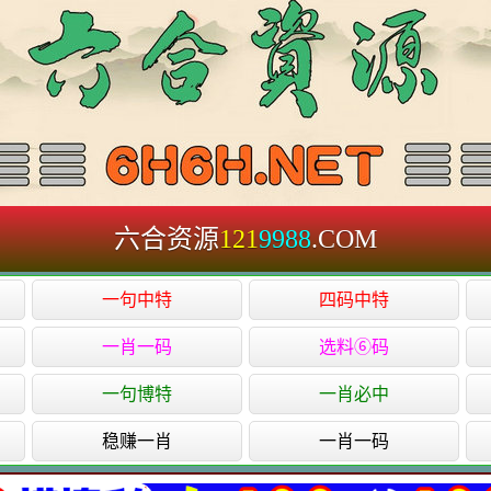
六合资源
121
9988
.COM
一句中特
四码中特
一肖一码
选料⑥码
一句博特
一肖必中
稳赚一肖
一肖一码