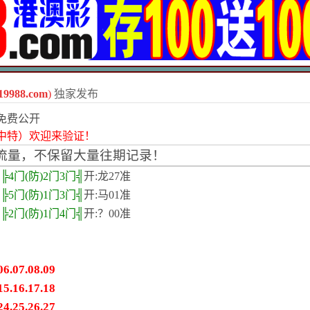
19988.com
)
独家发布
免费公开
中特）欢迎来验证！
览流量，不保留大量往期记录！
〞
╠4门(防)2门3门╣
开:龙27准
〞
╠5门(防)1门3门╣
开:马01准
〞
╠2门(防)1门4门╣
开:？00准
6.07.08.09
5.16.17.18
4.25.26.27