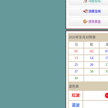
马经论坛
澳藏宝阁
澳铁算盘
2026年生肖对照表
马
蛇
01
02
0
13
14
1
25
26
2
37
38
3
49
波色表
红波
0
蓝波