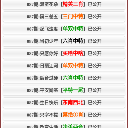
精美三肖
087期:温室花朵【
】已公开
三门中特
087期:隔三差五【
】已公开
单双中特
087期:起飞速度【
】已公开
六肖中特
087期:当初少年【
】已公开
买啥中啥
087期:只愿你好【
】已公开
单双中特
087期:日丽江河【
】已公开
六肖中特
087期:后台过硬【
】已公开
平特一尾
087期:平安斯基【
】已公开
东南西北
087期:生日快乐【
】已公开
禁绝①肖
087期:只字不提【
】已公开
决杀两合
087期:改变生活【
】已公开