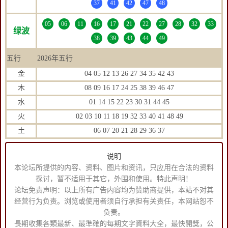
37
41
42
47
48
05
06
11
16
17
21
22
27
28
32
33
绿波
38
39
43
44
49
五行
2026年五行
金
04 05 12 13 26 27 34 35 42 43
木
08 09 16 17 24 25 38 39 46 47
水
01 14 15 22 23 30 31 44 45
火
02 03 10 11 18 19 32 33 40 41 48 49
土
06 07 20 21 28 29 36 37
说明
本论坛所提供的内容、资料、图片和资讯，只应用在合法的资料
探讨，暂不适用于其它，外围和使用。特此声明！
论坛免责声明：以上所有广告内容均为赞助商提供，本站不对其
经营行为负责。浏览或使用者须自行承担有关责任，本网站恕不
负责。
長期收集各類最新、最準確的每期文字資料大全，最快開獎，公