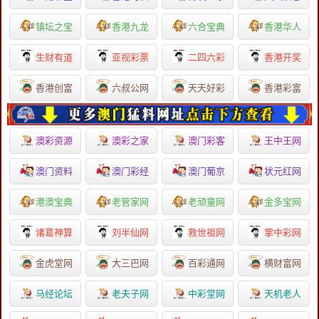
镇坛之宝
香港九龙
六合宝典
香港华人
生财有道
亚视彩票
二四六彩
香港开奖
香港创富
六叔公网
天天好彩
香港彩富
澳彩资源
澳彩之家
澳门彩客
王中王网
澳门资料
澳门彩经
澳门葡京
状元红网
港澳宝典
老管家网
老顽童网
金多宝网
诸葛神算
刘半仙网
救世祖网
掌中彩网
金虎堂网
大三巴网
百彩通网
横财富网
马经论坛
老夫子网
中彩堂网
天机老人