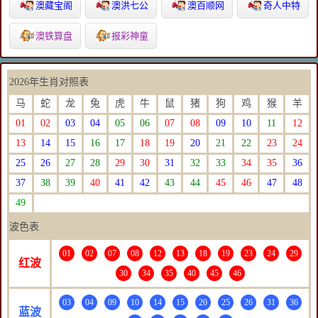
澳藏宝阁
澳洪七公
澳百顺网
奇人中特
澳铁算盘
报彩神童
2026年生肖对照表
马
蛇
龙
兔
虎
牛
鼠
猪
狗
鸡
猴
羊
01
02
03
04
05
06
07
08
09
10
11
12
13
14
15
16
17
18
19
20
21
22
23
24
25
26
27
28
29
30
31
32
33
34
35
36
37
38
39
40
41
42
43
44
45
46
47
48
49
波色表
01
02
07
08
12
13
18
19
23
24
29
红波
30
34
35
40
45
46
03
04
09
10
14
15
20
25
26
31
36
蓝波